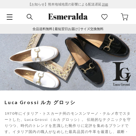
【お知らせ】熊本地域地震の影響による配送遅延
詳細
全品送料無料 | 最短翌日お届け | サイズ交換無料
Luca Grossi ルカ グロッシ
1970年にイタリア・トスカーナ州のモンスンマーノ・テルメ市でスタ
ートした、Luca Grossi （ルカ グロッシ）。 伝統的なテクニックを守
りつつ、時代のトレンドを意識した靴作りに定評を集めるブランドで
す。イタリア国内の職人がなめした最高品質の牛革を厳選し、裁断・