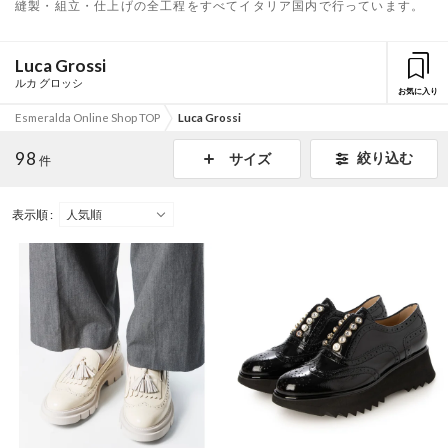
縫製・組立・仕上げの全工程をすべてイタリア国内で行っています。
Luca Grossi
ルカ グロッシ
お気に入り
Esmeralda Online Shop TOP
Luca Grossi
98
絞り込む
サイズ
件
表示順 :