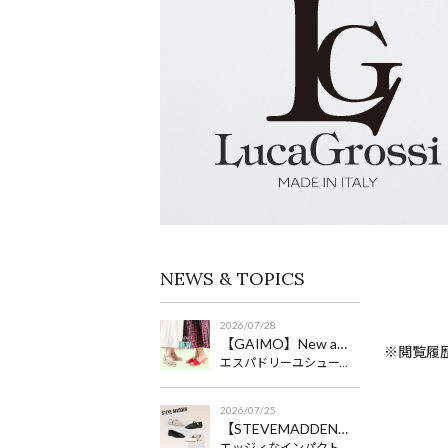
NEWS & TOPICS
2026/07/28
【GAIMO】New arrival♪
※閲覧履
エスパドリーユシューズが大人気のGAIMOの新作シューズコレクション☆チャンキーヒールやウェッジソールで、疲れにくいのも嬉しいですよね！お気に入りを見つけてくださいね♪♪
2026/07/25
【STEVEMADDEN】オトナなフラットシューズ
エッジィなインパクトのデザインが人気のSTEVE MADDEN、シンプルが良いけど被りたくもない！なんてわがままも叶えてくれる♪今回は、オンオフ兼用にぴったりなフラットシューズのご紹介です♪