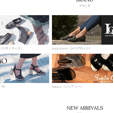
ブランド
IS（ミオ ノティス）
Luca Grossi（ルカグロッシ）
ガイモ）
Sonia C（ソニア シー）
NEW ARRIVALS