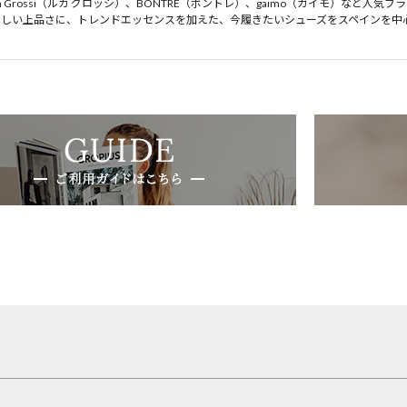
ca Grossi（ルカ グロッシ）、BONTRE（ボントレ）、gaimo（ガイモ）など
らしい上品さに、トレンドエッセンスを加えた、今履きたいシューズをスペインを中