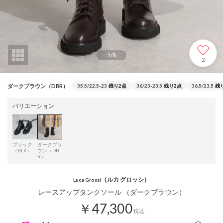
1
/
8
2
ダークブラウン（DBR）
35.5/22.5-23
残り2点
36/23-23.5
残り2点
36.5/23.5
残
バリエーション
ブラック
ダークブラ
（BLK）
ウン（DB
R）
（ルカ グロッシ）
Luca Grossi
レースアップタンクソール （ダークブラウン）
￥47,300
税込