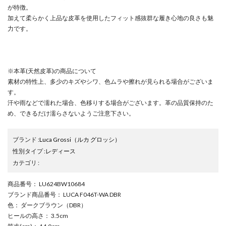
が特徴。
加えて柔らかく上品な皮革を使用したフィット感抜群な履き心地の良さも魅
力です。
※本革(天然皮革)の商品について
素材の特性上、多少のキズやシワ、色ムラや擦れが見られる場合がございま
す。
汗や雨などで濡れた場合、色移りする場合がございます。革の品質保持のた
め、できるだけ濡らさないようご注意下さい。
ブランド
:
Luca Grossi
（ルカ グロッシ）
性別タイプ
:
レディース
カテゴリ
:
商品番号
： LU624BW10684
ブランド商品番号
： LUCA F046T-WA DBR
色
： ダークブラウン（DBR）
ヒールの高さ
： 3.5cm