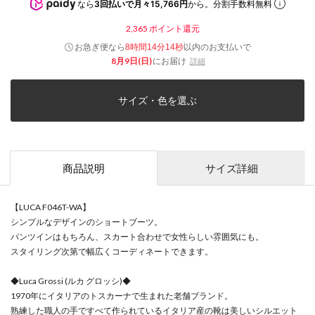
なら
3回払いで月々15,766円
から。分割手数料無料
2,365
ポイント還元
お急ぎ便なら
以内
のお支払いで
8時間14分14秒
8月9日(日)
にお届け
詳細
サイズ・色を選ぶ
商品説明
サイズ詳細
【LUCA F046T-WA】
シンプルなデザインのショートブーツ。
パンツインはもちろん、スカート合わせで女性らしい雰囲気にも。
スタイリング次第で幅広くコーディネートできます。
◆Luca Grossi (ルカ グロッシ)◆
1970年にイタリアのトスカーナで生まれた老舗ブランド。
熟練した職人の手ですべて作られているイタリア産の靴は美しいシルエット