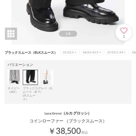
1
/
8
1
ブラックスムース（BLKスムース）
35/22.5
×
36/23-23.5
×
37/23.5-24
×
38
バリエーション
ネイビー
ブラックス
グレー（G
（NV）
ムース（B
Y）
LKスムー
ス）
（ルカ グロッシ）
Luca Grossi
コインローファー （ブラックスムース）
￥38,500
税込