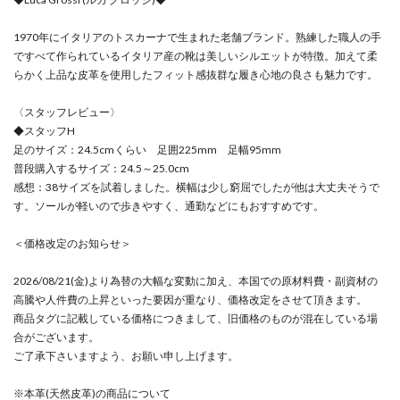
1970年にイタリアのトスカーナで生まれた老舗ブランド。熟練した職人の手
ですべて作られているイタリア産の靴は美しいシルエットが特徴。加えて柔
らかく上品な皮革を使用したフィット感抜群な履き心地の良さも魅力です。
〈スタッフレビュー〉
◆スタッフH
足のサイズ：24.5cmくらい 足囲225mm 足幅95mm
普段購入するサイズ：24.5～25.0cm
感想：38サイズを試着しました。横幅は少し窮屈でしたが他は大丈夫そうで
す。ソールが軽いので歩きやすく、通勤などにもおすすめです。
＜価格改定のお知らせ＞
2026/08/21(金)より為替の大幅な変動に加え、本国での原材料費・副資材の
高騰や人件費の上昇といった要因が重なり、価格改定をさせて頂きます。
商品タグに記載している価格につきまして、旧価格のものが混在している場
合がございます。
ご了承下さいますよう、お願い申し上げます。
※本革(天然皮革)の商品について