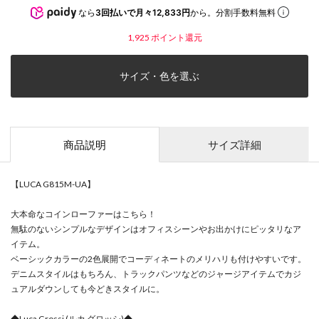
なら
3回払いで月々12,833円
から。分割手数料無料
1,925
ポイント還元
サイズ・色を選ぶ
商品説明
サイズ詳細
【LUCA G815M-UA】
大本命なコインローファーはこちら！
無駄のないシンプルなデザインはオフィスシーンやお出かけにピッタリなア
イテム。
ベーシックカラーの2色展開でコーディネートのメリハリも付けやすいです。
デニムスタイルはもちろん、トラックパンツなどのジャージアイテムでカジ
ュアルダウンしても今どきスタイルに。
◆Luca Grossi (ルカ グロッシ)◆