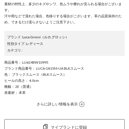
素材の特性上、多少のキズやシワ、色ムラや擦れが見られる場合がございま
す。
汗や雨などで濡れた場合、色移りする場合がございます。革の品質保持のた
め、できるだけ濡らさないようご注意下さい。
ブランド
:
Luca Grossi
（ルカ グロッシ）
性別タイプ
:
レディース
カテゴリ
:
商品番号
： LU624BW10995
ブランド商品番号
： LUCA G815M-UA BLKスムース
色
： ブラックスムース（BLKスムース）
ヒールの高さ
： 4.0cm
靴幅
： 2E（普通）
表素材
： 本革
さらに詳しい情報を表示
マイブランドに登録