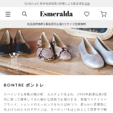
【お知らせ】熊本地域地震の影響による配送遅延
詳細
全品送料無料 | 最短翌日お届け | サイズ交換無料
BONTRE ボントレ
スペインでも有数の靴の町、エルチェで生まれ、1935年創業以来3世
代に渡って継承してきた確かな技術でお届けする、老舗ファクトリー
ブランド。トレンドのエッセンスをちりばめつつ、柔らかい雰囲気に
仕上げられたそのデザインは、ヨーロッパをはじめとして世界中で幅