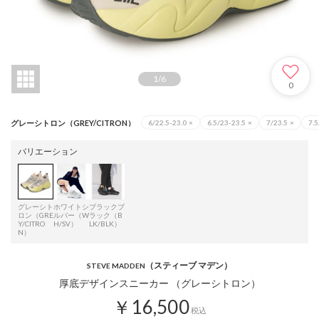
1
/
6
0
グレーシトロン（GREY/CITRON）
6/22.5-23.0
×
6.5/23-23.5
×
7/23.5
×
7.5
バリエーション
グレーシト
ホワイトシ
ブラックブ
ロン（GRE
ルバー（W
ラック（B
Y/CITRO
H/SV）
LK/BLK）
N）
（スティーブ マデン）
STEVE MADDEN
厚底デザインスニーカー （グレーシトロン）
￥16,500
税込