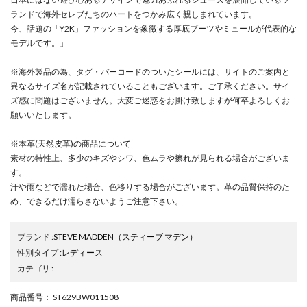
ランドで海外セレブたちのハートをつかみ広く親しまれています。
今、話題の「Y2K」ファッションを象徴する厚底ブーツやミュールが代表的な
モデルです。」
※海外製品の為、タグ・バーコードのついたシールには、サイトのご案内と
異なるサイズ名が記載されていることもございます。ご了承ください。サイ
ズ感に問題はございません。大変ご迷惑をお掛け致しますが何卒よろしくお
願いいたします。
※本革(天然皮革)の商品について
素材の特性上、多少のキズやシワ、色ムラや擦れが見られる場合がございま
す。
汗や雨などで濡れた場合、色移りする場合がございます。革の品質保持のた
め、できるだけ濡らさないようご注意下さい。
ブランド
:
STEVE MADDEN
（スティーブ マデン）
性別タイプ
:
レディース
カテゴリ
:
商品番号
： ST629BW011508