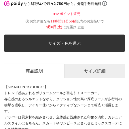
なら
3回払いで月々2,750円
から。分割手数料無料
412
ポイント還元
お急ぎ便なら
以内
のお支払いで
11時間31分56秒
8月8日(土)
にお届け
詳細
サイズ・色を選ぶ
商品説明
サイズ詳細
【S.MADDEN SKYBOX-XS】
トレンド感あふれるボリュームソールが目を引くスニーカー。
存在感のあるシルエットながら、クッション性の高い厚底ソールが歩行時の
衝撃を吸収し、デイリー使いからアクティブなシーンまで幅広く活躍しま
す。
アッパーは異素材を組み合わせ、立体感と洗練された印象を演出。カジュア
ルスタイルはもちろん、スカートやワンピースと合わせたミックスコーデに