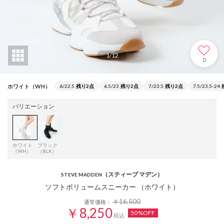
1
/
12
0
ホワイト（WH）
6/22.5
残り2点
6.5/23
残り2点
7/23.5
残り2点
7.5/23.5-24
バリエーション
ホワイト
ブラック
（WH）
（BLK）
（スティーブ マデン）
STEVE MADDEN
ソフトボリュームスニーカー （ホワイト）
￥16,500
通常価格：
￥8,250
50%OFF
税込