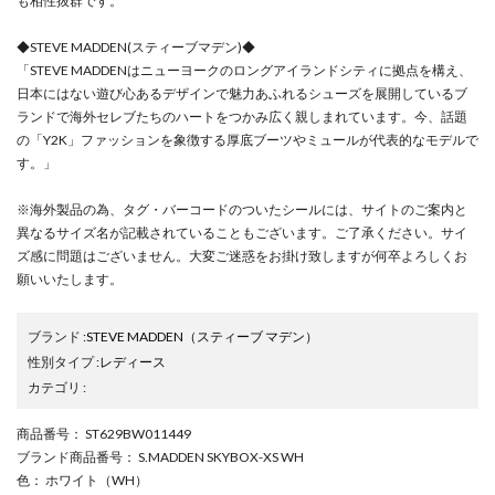
も相性抜群です。
◆STEVE MADDEN(スティーブマデン)◆
「STEVE MADDENはニューヨークのロングアイランドシティに拠点を構え、
日本にはない遊び心あるデザインで魅力あふれるシューズを展開しているブ
ランドで海外セレブたちのハートをつかみ広く親しまれています。今、話題
の「Y2K」ファッションを象徴する厚底ブーツやミュールが代表的なモデルで
す。」
※海外製品の為、タグ・バーコードのついたシールには、サイトのご案内と
異なるサイズ名が記載されていることもございます。ご了承ください。サイ
ズ感に問題はございません。大変ご迷惑をお掛け致しますが何卒よろしくお
願いいたします。
ブランド
:
STEVE MADDEN
（スティーブ マデン）
性別タイプ
:
レディース
カテゴリ
:
商品番号
： ST629BW011449
ブランド商品番号
： S.MADDEN SKYBOX-XS WH
色
： ホワイト（WH）