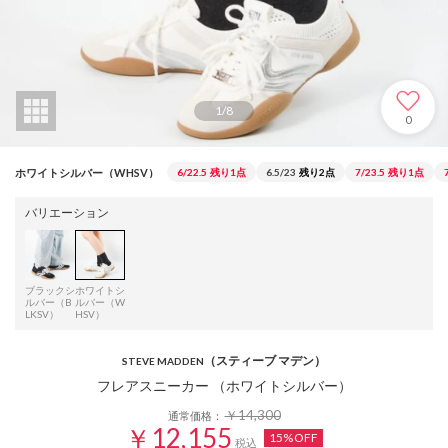
1
/
8
0
ホワイトシルバー（WHSV）
6/22.5
残り1点
6.5/23
残り2点
7/23.5
残り1点
バリエーション
ブラックシ
ホワイトシ
ルバー（B
ルバー（W
LKSV）
HSV）
（スティーブ マデン）
STEVE MADDEN
フレアスニーカー （ホワイトシルバー）
￥14,300
通常価格：
￥12,155
15%OFF
税込