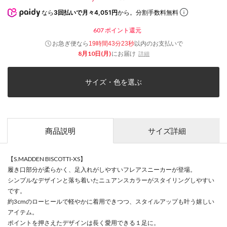
なら
3回払いで月々4,051円
から。分割手数料無料
607
ポイント還元
お急ぎ便なら
以内
のお支払いで
19時間43分23秒
8月10日(月)
にお届け
詳細
サイズ・色を選ぶ
商品説明
サイズ詳細
【S.MADDEN BISCOTTI-XS】
履き口部分が柔らかく、足入れがしやすいフレアスニーカーが登場。
シンプルなデザインと落ち着いたニュアンスカラーがスタイリングしやすい
です。
約3cmのローヒールで軽やかに着用できつつ、スタイルアップも叶う嬉しい
アイテム。
ポイントを押さえたデザインは長く愛用できる１足に。