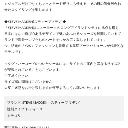
カジュアルだけでなくちょっとモード寄りにも使える、その日の気分居合わ
せたスタイリングを楽しめます。
◆STEVE MADDEN(スティーブマデン)◆
「STEVE MADDENはニューヨークのロングアイランドシティに拠点を構え、
日本にはない遊び心あるデザインで魅力あふれるシューズを展開しているブ
ランドで海外セレブたちのハートをつかみ広く親しまれています。
今、話題の「Y2K」ファッションを象徴する厚底ブーツやミュールが代表的な
モデルです。」
※タグ・バーコードのついたシールには、サイトのご案内と異なるサイズ名
が記載されていることもございます。
ご了承ください。
サイズ感に問題はございません。
大変ご迷惑をお掛け致しますが何卒よろしくお願いいたします。
ブランド
:
STEVE MADDEN
（スティーブ マデン）
性別タイプ
:
レディース
カテゴリ
:
商品番号
： ST629BW011431