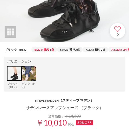
1
/
7
0
ブラック（BLK）
6/22.5
残り1点
6.5/23
残り3点
7/23.5
残り2点
7.5/23.5-24
バリエーション
ブラック
ピンク（P
（BLK）
K）
（スティーブ マデン）
STEVE MADDEN
サテンレースアップシューズ （ブラック）
￥14,300
通常価格：
￥10,010
30%OFF
税込