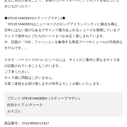
足元に光沢があることで、全体のコーディネートにアクセントを加えたいと
きにもぴったり！
◆STEVE MADDEN(スティーブマデン)◆
「STEVE MADDENはニューヨークのロングアイランドシティに拠点を構え、
日本にはない遊び心あるデザインで魅力あふれるシューズを展開しているブ
ランドで海外セレブたちのハートをつかみ広く親しまれています。
今、話題の「Y2K」ファッションを象徴する厚底ブーツやミュールが代表的な
モデルです。」
※タグ・バーコードのついたシールには、サイトのご案内と異なるサイズ名
が記載されていることもございます。
ご了承ください。
サイズ感に問題はございません。
大変ご迷惑をお掛け致しますが何卒よろしくお願いいたします。
ブランド
:
STEVE MADDEN
（スティーブ マデン）
性別タイプ
:
レディース
カテゴリ
:
商品番号
： ST629BW011427