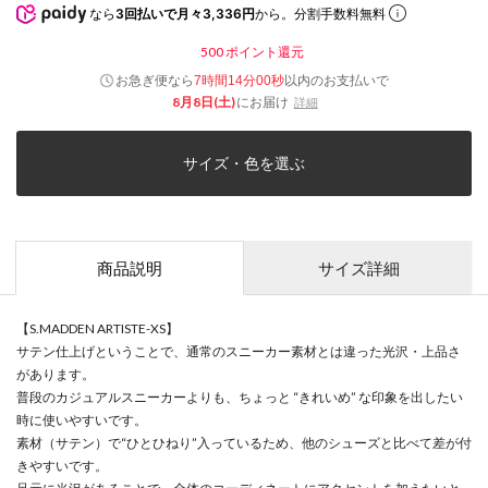
なら
3回払いで月々3,336円
から。分割手数料無料
500
ポイント還元
お急ぎ便なら
以内
のお支払いで
7時間14分00秒
8月8日(土)
にお届け
詳細
サイズ・色を選ぶ
商品説明
サイズ詳細
【S.MADDEN ARTISTE-XS】
サテン仕上げということで、通常のスニーカー素材とは違った光沢・上品さ
があります。
普段のカジュアルスニーカーよりも、ちょっと “きれいめ” な印象を出したい
時に使いやすいです。
素材（サテン）で“ひとひねり”入っているため、他のシューズと比べて差が付
きやすいです。