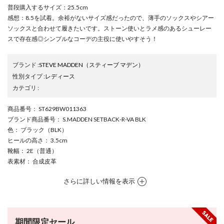
普段購入するサイズ：25.5cm
感想：8.5を試着。余裕がないサイズ感だったので、薄手のソックスやシアー
ソックスと合わせて履きたいです。ストーン使いとラメ感のあるシューレー
スで存在感◎シンプルなコーデの主役に使いやすそう！
ブランド
:
STEVE MADDEN
（スティーブ マデン）
性別タイプ
:
レディース
カテゴリ
:
商品番号
： ST629BW011363
ブランド商品番号
： S.MADDEN SETBACK-R-VA BLK
色
： ブラック（BLK）
ヒールの高さ
： 3.5cm
靴幅
： 2E（普通）
表素材
： 合成皮革
さらに詳しい情報を表示
期間限定セール