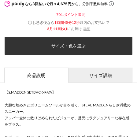
なら
3回払いで月々4,675円
から。分割手数料無料
701
ポイント還元
お急ぎ便なら
以内
のお支払いで
1時間48分12秒
8月11日(火)
にお届け
詳細
サイズ・色を選ぶ
商品説明
サイズ詳細
【S.MADDEN SETBACK-R-VA】
大胆な煌めきとボリュームソールが目を引く、STEVE MADDENらしさ満載の
スニーカー。
アッパー全体に散りばめられたビジューが、足元にラグジュアリーな存在感
をプラス。