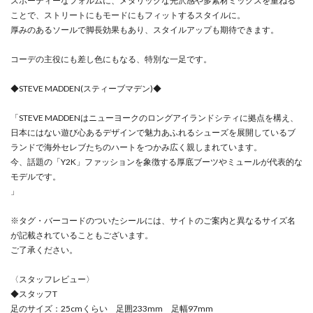
スポーティーなフォルムに、メタリックな光沢感や多素材ミックスを重ねる
ことで、ストリートにもモードにもフィットするスタイルに。
厚みのあるソールで脚長効果もあり、スタイルアップも期待できます。
コーデの主役にも差し色にもなる、特別な一足です。
◆STEVE MADDEN(スティーブマデン)◆
「STEVE MADDENはニューヨークのロングアイランドシティに拠点を構え、
日本にはない遊び心あるデザインで魅力あふれるシューズを展開しているブ
ランドで海外セレブたちのハートをつかみ広く親しまれています。
今、話題の「Y2K」ファッションを象徴する厚底ブーツやミュールが代表的な
モデルです。
」
※タグ・バーコードのついたシールには、サイトのご案内と異なるサイズ名
が記載されていることもございます。
ご了承ください。
〈スタッフレビュー〉
◆スタッフT
足のサイズ：25cmくらい 足囲233mm 足幅97mm