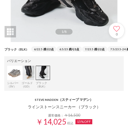
1
/
8
0
ブラック（BLK）
6/22.5
残り2点
6.5/23
残り2点
7/23.5
残り2点
7.5/23.5-24
バリエーション
シルバー
ゴールド
ブラック
（SV）
（GD）
（BLK）
（スティーブ マデン）
STEVE MADDEN
ラインストーンスニーカー （ブラック）
￥16,500
通常価格：
￥14,025
15%OFF
税込