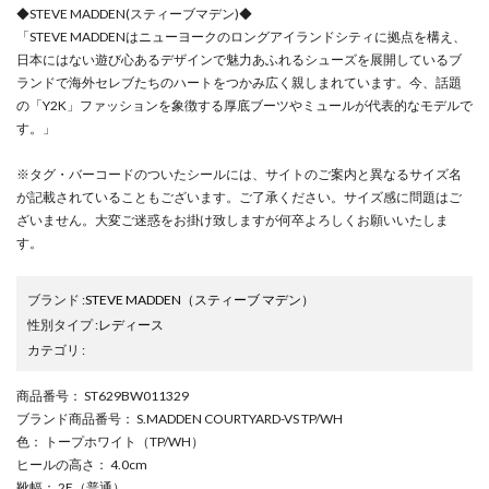
◆STEVE MADDEN(スティーブマデン)◆
「STEVE MADDENはニューヨークのロングアイランドシティに拠点を構え、
日本にはない遊び心あるデザインで魅力あふれるシューズを展開しているブ
ランドで海外セレブたちのハートをつかみ広く親しまれています。今、話題
の「Y2K」ファッションを象徴する厚底ブーツやミュールが代表的なモデルで
す。」
※タグ・バーコードのついたシールには、サイトのご案内と異なるサイズ名
が記載されていることもございます。ご了承ください。サイズ感に問題はご
ざいません。大変ご迷惑をお掛け致しますが何卒よろしくお願いいたしま
す。
ブランド
:
STEVE MADDEN
（スティーブ マデン）
性別タイプ
:
レディース
カテゴリ
:
商品番号
： ST629BW011329
ブランド商品番号
： S.MADDEN COURTYARD-VS TP/WH
色
： トープホワイト（TP/WH）
ヒールの高さ
： 4.0cm
靴幅
： 2E（普通）