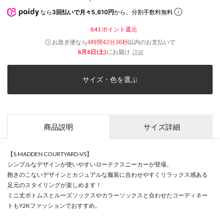
なら
3回払いで月々5,610円
から。分割手数料無料
841
ポイント還元
お急ぎ便なら
以内
のお支払いで
4時間42分35秒
8月8日(土)
にお届け
詳細
サイズ・色を選ぶ
商品説明
サイズ詳細
【S.MADDEN COURTYARD-VS】
シンプルなデザインが使いやすいローテクスニーカーが登場。
飽きのこないデザインとカジュアルな服装に合わせやすくリラックス感ある
足元のスタイリングが楽しめます！
ミニ丈ボトムスとルーズソックスやカラーソックスと合わせたコーディネー
トもY2Kファッションでおすすめ。