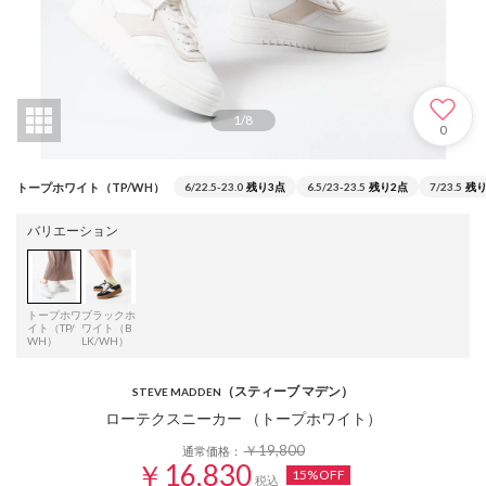
1
/
8
0
トープホワイト（TP/WH）
6/22.5-23.0
残り3点
6.5/23-23.5
残り2点
7/23.5
残り
バリエーション
トープホワ
ブラックホ
イト（TP/
ワイト（B
WH）
LK/WH）
（スティーブ マデン）
STEVE MADDEN
ローテクスニーカー （トープホワイト）
￥19,800
通常価格：
￥16,830
15%OFF
税込