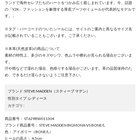
ランドで海外セレブたちのハートをつかみ広く親しまれています。今、話題
の「Y2K」ファッションを象徴する厚底ブーツやミュールが代表的なモデルで
す。」
※タグ・バーコードのついたシールには、サイトのご案内と異なるサイズ名
が記載されていることもございます。ご了承ください。
※本革(天然皮革)の商品について
素材の特性上、多少のキズやシワ、色ムラや擦れが見られる場合がございま
す。
汗や雨などで濡れた場合、色移りする場合がございます。革の品質保持のた
め、できるだけ濡らさないようご注意下さい。
ブランド
:
STEVE MADDEN
（スティーブ マデン）
性別タイプ
:
レディース
カテゴリ
:
商品番号
： ST629BW011304
ブランド商品番号
： STEVE MADDEN BIGMONA-VS BONE/L
色
： アイボリー（BONE/L）
ヒールの高さ
： 4.5cm