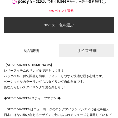
なら
3回払いで月々5,866円
から。分割手数料無料
880
ポイント還元
サイズ・色を選ぶ
商品説明
サイズ詳細
【STEVE MADDEN BIGMONA-VS】
レザーアイテムのサンダルで差をつける！
バックベルト付で調整も簡単、フィットしやすく快適な履き心地です。
ベーシックなカラーリングもスタイリング自由自在です。
あなたらしいスタイリングで夏を楽しもう♪
◆STEVE MADDEN(スティーブマデン)◆
「STEVE MADDENはニューヨークのロングアイランドシティに拠点を構え、
日本にはない遊び心あるデザインで魅力あふれるシューズを展開しているブ