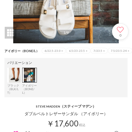
1
/
9
0
アイボリー（BONE/L）
6/22.5-23.0
×
6.5/23-23.5
×
7/23.5
×
7.5/23.5-24
×
バリエーション
ブラック
アイボリー
（BLK/L
（BONE/
T）
L）
（スティーブ マデン）
STEVE MADDEN
ダブルベルトレザーサンダル （アイボリー）
￥17,600
税込