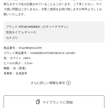
異なるサイズ名が記載されていることもございます。ご了承ください。サイ
ズ感に問題はございません。大変ご迷惑をお掛け致しますが何卒よろしくお
願いいたします。
ブランド
:
STEVE MADDEN
（スティーブ マデン）
性別タイプ
:
レディース
カテゴリ
:
商品番号
： ST629BW011299
ブランド商品番号
： S.MADDEN POSSESSION-E-UA WH
色
： ホワイト（WH）
ヒールの高さ
： 5.5cm
靴幅
： 2E（普通）
表素材
： 合成皮革
さらに詳しい情報を表示
マイブランドに登録