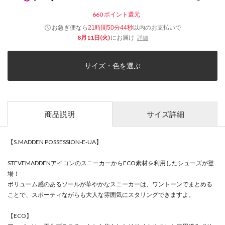
660
ポイント還元
お急ぎ便なら
以内
のお支払いで
21時間50分44秒
8月11日(火)
にお届け
詳細
サイズ・色を選ぶ
商品説明
サイズ詳細
【S.MADDEN POSSESSION-E-UA】
STEVEMADDENアイコンのスニーカーからECO素材を利用したシューズが登
場！
ボリューム感のあるソールが華やかなスニーカーは、ワントーンでまとめる
ことで、スポーティながらも大人な雰囲気にスタリングできますよ。
【ECO】