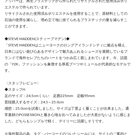
アッパーは、再生プラスチックから作られたリサイクルされた使用済みポリ
エステルで作られています。
リサイクルされた使用済みポリエステルを使用することで、原材料としての
石油の使用を減らし、埋め立て地に捨てられるプラスチックの量を減らすこ
とができます。
◆STEVE MADDEN(スティーブマデン)◆
「STEVE MADDENはニューヨークのロングアイランドシティに拠点を構え、
日本にはない遊び心あるデザインで魅力あふれるシューズを展開しているブ
ランドで海外セレブたちのハートをつかみ広く親しまれています。今、話題
の「Y2K」ファッションを象徴する厚底ブーツやミュールが代表的なモデルで
す。
〈スタッフレビュー〉
◆スタッフH
足のサイズ：24.5cmくらい 足囲225mm 足幅95mm
普段購入するサイズ：24.5～25.0cm
感想：25.0cmを試着しました。サイズは丁度よく履くことが出来ました。通
常素材のPOSSESSIONと履き心地を比べてみましたが大差がないように感じま
した。どちらもシンプルで軽く、デイリーに活躍しそうです。
※海外製品の為、タグ・バーコードのついたシールには、サイトのご案内と