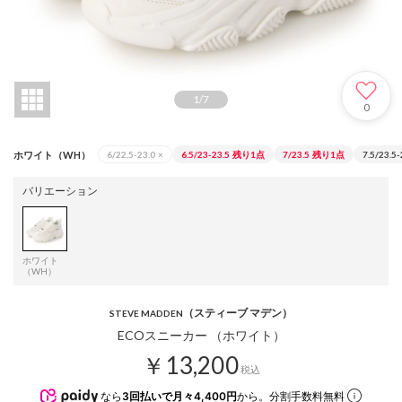
1
/
7
0
ホワイト（WH）
6/22.5-23.0
×
6.5/23-23.5
残り1点
7/23.5
残り1点
7.5/23.5
バリエーション
ホワイト
（WH）
（スティーブ マデン）
STEVE MADDEN
ECOスニーカー （ホワイト）
￥13,200
税込
なら
3回払いで月々4,400円
から。分割手数料無料