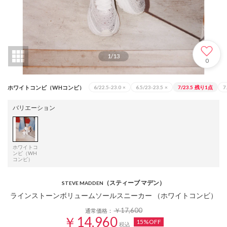
1
/
13
0
ホワイトコンビ（WHコンビ）
6/22.5-23.0
×
6.5/23-23.5
×
7/23.5
残り1点
7
バリエーション
ホワイトコ
ンビ（WH
コンビ）
（スティーブ マデン）
STEVE MADDEN
ラインストーンボリュームソールスニーカー （ホワイトコンビ）
￥17,600
通常価格：
￥14,960
15%OFF
税込