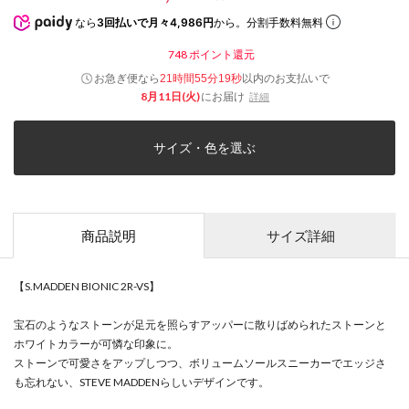
なら
3回払いで月々4,986円
から。分割手数料無料
748
ポイント還元
お急ぎ便なら
以内
のお支払いで
21時間55分18秒
8月11日(火)
にお届け
詳細
サイズ・色を選ぶ
商品説明
サイズ詳細
【S.MADDEN BIONIC 2R-VS】
宝石のようなストーンが足元を照らすアッパーに散りばめられたストーンと
ホワイトカラーが可憐な印象に。
ストーンで可愛さをアップしつつ、ボリュームソールスニーカーでエッジさ
も忘れない、STEVE MADDENらしいデザインです。