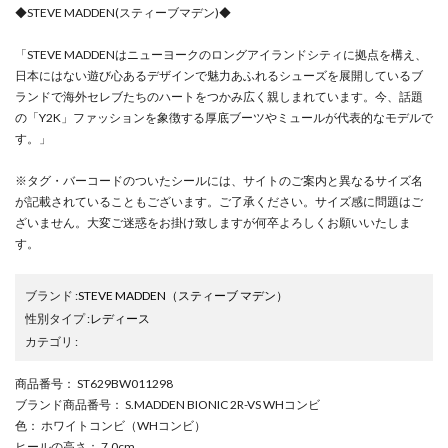
◆STEVE MADDEN(スティーブマデン)◆
「STEVE MADDENはニューヨークのロングアイランドシティに拠点を構え、
日本にはない遊び心あるデザインで魅力あふれるシューズを展開しているブ
ランドで海外セレブたちのハートをつかみ広く親しまれています。今、話題
の「Y2K」ファッションを象徴する厚底ブーツやミュールが代表的なモデルで
す。」
※タグ・バーコードのついたシールには、サイトのご案内と異なるサイズ名
が記載されていることもございます。ご了承ください。サイズ感に問題はご
ざいません。大変ご迷惑をお掛け致しますが何卒よろしくお願いいたしま
す。
ブランド
:
STEVE MADDEN
（スティーブ マデン）
性別タイプ
:
レディース
カテゴリ
:
商品番号
： ST629BW011298
ブランド商品番号
： S.MADDEN BIONIC 2R-VS WHコンビ
色
： ホワイトコンビ（WHコンビ）
ヒールの高さ
： 7.0cm