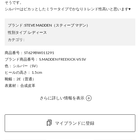
そうです。
シルバーはピカッとしたミラータイプでかなりトレンド性高いと思います♥
ブランド
:
STEVE MADDEN
（スティーブ マデン）
性別タイプ
:
レディース
カテゴリ
:
商品番号
： ST629BW011291
ブランド商品番号
： S.MADDEN FREEKICK-VS SV
色
： シルバー（SV）
ヒールの高さ
： 1.5cm
靴幅
： 2E（普通）
表素材
： 合成皮革
さらに詳しい情報を表示
マイブランドに登録