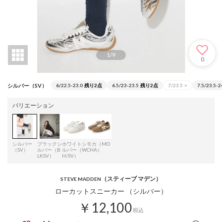
1
/
9
0
シルバー（SV）
6/22.5-23.0
残り2点
6.5/23-23.5
残り2点
7/23.5
×
7.5/23.5-2
バリエーション
シルバー
ブラックシ
ホワイトシ
モカ（MO
（SV）
ルバー（B
ルバー（W
CHA）
LKSV）
H/SV）
（スティーブ マデン）
STEVE MADDEN
ローカットスニーカー （シルバー）
￥12,100
税込