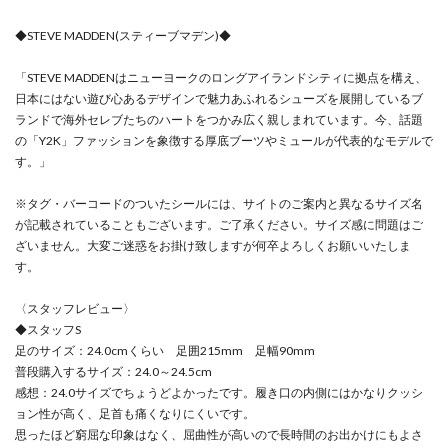
◆STEVE MADDEN(スティーブマデン)◆
「STEVE MADDENはニューヨークのロングアイランドシティに拠点を構え、
日本にはない遊び心あるデザインで魅力あふれるシューズを展開しているブ
ランドで海外セレブたちのハートをつかみ広く親しまれています。今、話題
の「Y2K」ファッションを象徴する厚底ブーツやミュールが代表的なモデルで
す。」
※タグ・バーコードのついたシールには、サイトのご案内と異なるサイズ名
が記載されていることもございます。ご了承ください。サイズ感に問題はご
ざいません。大変ご迷惑をお掛け致しますが何卒よろしくお願いいたしま
す。
〈スタッフレビュー〉
◆スタッフS
足のサイズ：24.0cmくらい 足囲215mm 足幅90mm
普段購入するサイズ：24.0～24.5cm
感想：24.0サイズでちょうどよかったです。履き口の内側にはかなりクッシ
ョン性が高く、足首も痛くなりにくいです。
思ったほど窮屈な印象はなく、屈曲性が高いので長時間のお出かけにもよさ