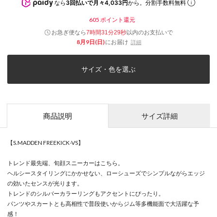
なら
3回払いで月々4,033円
から。分割手数料無料
605
ポイント還元
お急ぎ便なら
以内
のお支払いで
7時間31分29秒
8月9日(日)
にお届け
詳細
サイズ・色を選ぶ
商品説明
サイズ詳細
【S.MADDEN FREEKICK-VS】
トレンド最先端、旬顔スニーカーはこちら。
ヘルシースタイリングにかかせない、ローシューズでシンプルながらエッジ
の効いたセンスが光ります。
トレンドのシルバーカラーリングもアクセントにぴったり。
パンツやスカートとも高相性で普段使いからジム等多機能面で大活躍な予
感！