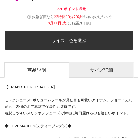
770
ポイント還元
お急ぎ便なら
以内
のお支払いで
23時間10分29秒
8月11日(火)
にお届け
詳細
サイズ・色を選ぶ
商品説明
サイズ詳細
【S.MADDEN FIRE PLACE-UA】
モックシューズ×ボリュームソールが見た目も可愛いアイテム。ショート丈な
がら、内側のボア素材で保温性も抜群です。
着脱しやすいスリッポンシューズで気軽に毎日履けるのも嬉しいポイント。
◆STEVE MADDEN(スティーブマデン)◆