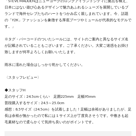
「STEVE MADDENはニューヨークのロングアイランドシティに拠点を構え、
日本にはない遊び心あるデザインで魅力あふれるシューズを展開しているブ
ランドで海外セレブたちのハートをつかみ広く親しまれています。今、話題
の「Y2K」ファッションを象徴する厚底ブーツやミュールが代表的なモデルで
す。」
※タグ・バーコードのついたシールには、サイトのご案内と異なるサイズ名
が記載されていることもございます。ご了承ください。大変ご迷惑をお掛け
致しますが何卒よろしくお願いいたします。
雨水に濡れた場合はしっかり乾かしてください。
〈スタッフレビュー〉
◆スタッフH
足のサイズ：24.5cmくらい 足囲225mm 足幅95mm
普段購入するサイズ：24.5～25.0cm
感想：8.5サイズ（24.5cm）を試着しました！足幅は余裕がありましたが、足
長は余裕が無かったので私には１サイズ上が丁度良さそうです。中敷きも起
毛素材なので柔らかくて気持ち良いのがポイントです。