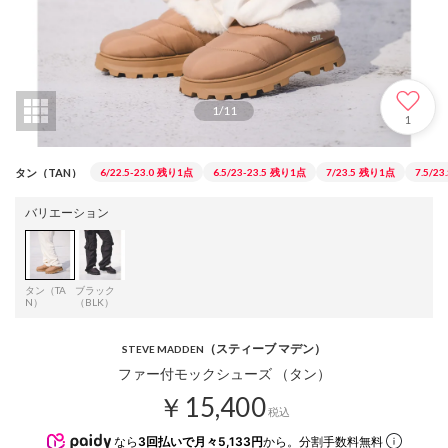
1
/
11
1
タン（TAN）
6/22.5-23.0
残り1点
6.5/23-23.5
残り1点
7/23.5
残り1点
7.5/23
バリエーション
タン（TA
ブラック
N）
（BLK）
（スティーブ マデン）
STEVE MADDEN
ファー付モックシューズ （タン）
￥15,400
税込
なら
3回払いで月々5,133円
から。分割手数料無料