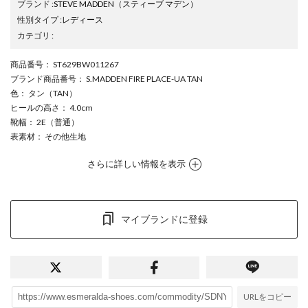
ブランド
:
STEVE MADDEN
（スティーブ マデン）
性別タイプ
:
レディース
カテゴリ
:
商品番号
： ST629BW011267
ブランド商品番号
： S.MADDEN FIRE PLACE-UA TAN
色
： タン（TAN）
ヒールの高さ
： 4.0cm
靴幅
： 2E（普通）
表素材
： その他生地
さらに詳しい情報を表示
マイブランドに登録
URLをコピー