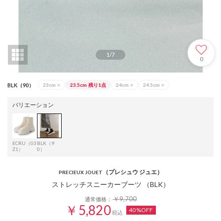
1
/
7
0
BLK（90）
23cm
×
23.5cm
残り1点
24cm
×
24.5cm
×
バリエーション
ECRU（03
BLK（9
Z1）
0）
（プレシュウ ジュエ）
PRECIEUX JOUET
ストレッチスニーカーブーツ （BLK）
￥9,700
通常価格：
￥5,820
40%OFF
税込