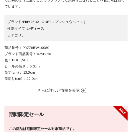
った時のように履くことでワクワクした気持ちになれることを私たちは願っ
ています。
ブランド
:
PRECIEUX JOUET
（プレシュウ ジュエ）
性別タイプ
:
レディース
カテゴリ
:
商品番号
： PR778BW10080
ブランド商品番号
： 079PJ 90
色
： BLK（90）
ヒールの高さ
： 5.0cm
筒丈(cm)
： 13.5cm
筒周り(cm)
： 22.0cm
さらに詳しい情報を表示
期間限定セール
この商品は期間限定セール対象商品です。