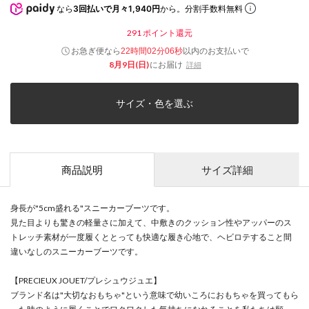
なら
3回払いで月々1,940円
から。分割手数料無料
291
ポイント還元
お急ぎ便なら
以内
のお支払いで
22時間02分06秒
8月9日(日)
にお届け
詳細
サイズ・色を選ぶ
商品説明
サイズ詳細
身長が"5cm盛れる"スニーカーブーツです。
見た目よりも驚きの軽量さに加えて、中敷きのクッション性やアッパーのス
トレッチ素材が一度履くととっても快適な履き心地で、ヘビロテすること間
違いなしのスニーカーブーツです。
【PRECIEUX JOUET/プレシュウジュエ】
ブランド名は"大切なおもちゃ"という意味で幼いころにおもちゃを買ってもら