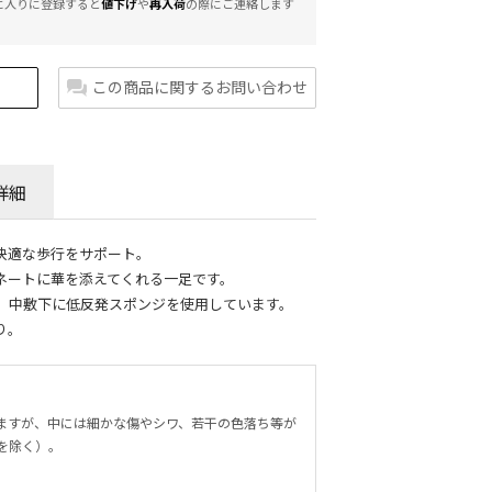
に入りに登録すると
値下げ
や
再入荷
の際にご連絡します
この商品に関するお問い合わせ
詳細
快適な歩行をサポート。
ネートに華を添えてくれる一足です。
、中敷下に低反発スポンジを使用しています。
り。
ますが、中には細かな傷やシワ、若干の色落ち等が
を除く）。