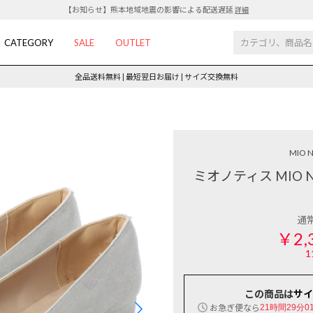
【お知らせ】熊本地域地震の影響による配送遅延
詳細
CATEGORY
SALE
OUTLET
全品送料無料 | 最短翌日お届け | サイズ交換無料
MIO N
ミオノティス MIO 
通
￥2,
1
この商品は
サイ
お急ぎ便なら
21時間29分0