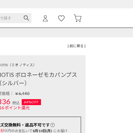
[ 前に戻る ]
OTIS
（ミオ ノティス）
NOTIS ボロネーゼモカパンプス
（シルバー）
常価格：
￥6,490
336
64%OFF
税込
16
ポイント還元
ズ交換無料・返品不可
です
以内
のお支払いで
8月10日(月)
にお届け
1秒