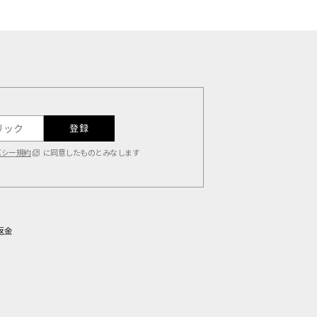
登録
バシー規約
に同意したものとみなします
返金