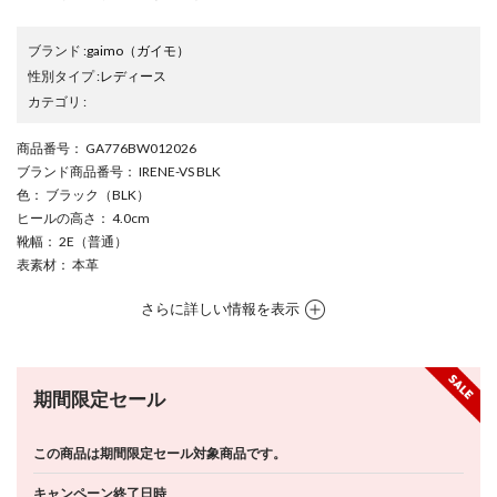
ブランド
:
gaimo
（ガイモ）
性別タイプ
:
レディース
カテゴリ
:
商品番号
： GA776BW012026
ブランド商品番号
： IRENE-VS BLK
色
： ブラック（BLK）
ヒールの高さ
： 4.0cm
靴幅
： 2E（普通）
表素材
： 本革
さらに詳しい情報を表示
期間限定セール
この商品は期間限定セール対象商品です。
キャンペーン終了日時