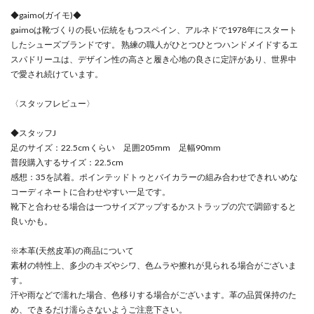
◆gaimo(ガイモ)◆
gaimoは靴づくりの長い伝統をもつスペイン、アルネドで1978年にスタート
したシューズブランドです。 熟練の職人がひとつひとつハンドメイドするエ
スパドリーユは、デザイン性の高さと履き心地の良さに定評があり、世界中
で愛され続けています。
〈スタッフレビュー〉
◆スタッフJ
足のサイズ：22.5cmくらい 足囲205mm 足幅90mm
普段購入するサイズ：22.5cm
感想：35を試着。ポインテッドトゥとバイカラーの組み合わせできれいめな
コーディネートに合わせやすい一足です。
靴下と合わせる場合は一つサイズアップするかストラップの穴で調節すると
良いかも。
※本革(天然皮革)の商品について
素材の特性上、多少のキズやシワ、色ムラや擦れが見られる場合がございま
す。
汗や雨などで濡れた場合、色移りする場合がございます。革の品質保持のた
め、できるだけ濡らさないようご注意下さい。