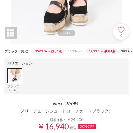
1
/
14
0
ブラック（BLK）
35/22.5cm
残り1点
36/23cm
×
37/23.5cm
残り1点
38/24c
バリエーション
ブラック
（BLK）
（ガイモ）
gaimo
メリージェーンジュートローファー （ブラック）
￥24,200
通常価格：
￥16,940
30%OFF
税込