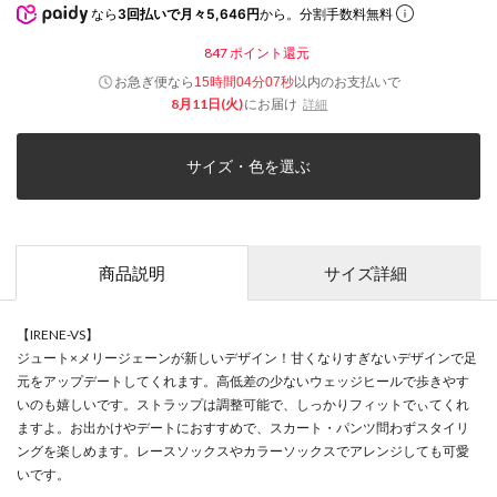
なら
3回払いで月々5,646円
から。分割手数料無料
847
ポイント還元
お急ぎ便なら
以内
のお支払いで
15時間04分07秒
8月11日(火)
にお届け
詳細
サイズ・色を選ぶ
商品説明
サイズ詳細
【IRENE-VS】
ジュート×メリージェーンが新しいデザイン！甘くなりすぎないデザインで足
元をアップデートしてくれます。高低差の少ないウェッジヒールで歩きやす
いのも嬉しいです。ストラップは調整可能で、しっかりフィットでぃてくれ
ますよ。お出かけやデートにおすすめで、スカート・パンツ問わずスタイリ
ングを楽しめます。レースソックスやカラーソックスでアレンジしても可愛
いです。