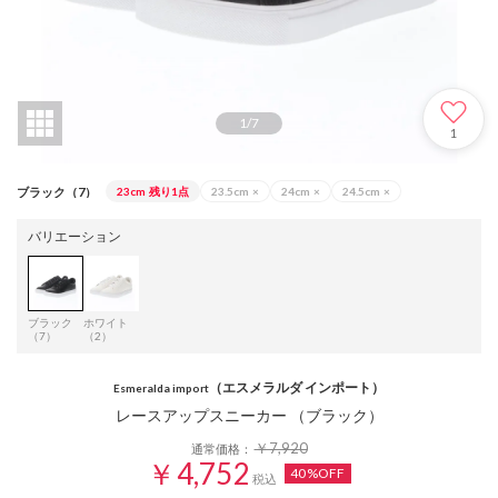
1
/
7
1
ブラック（7）
23cm
残り1点
23.5cm
×
24cm
×
24.5cm
×
バリエーション
ブラック
ホワイト
（7）
（2）
（エスメラルダ インポート）
Esmeralda import
レースアップスニーカー （ブラック）
￥7,920
通常価格：
￥4,752
40%OFF
税込