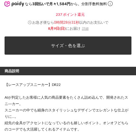
なら
3回払いで月々1,584円
から。分割手数料無料
237
ポイント還元
お急ぎ便なら
以内
のお支払いで
0時間28分30秒
8月9日(日)
にお届け
詳細
サイズ・色を選ぶ
商品説明
【レースアップスニーカー】DR22
AIが判定したお客様に人気の商品要素をたくさん詰め込んで、開発されたス
ニ―カー。
スニーカーの中でも細身のスタイリッシュなデザインでエレガントな仕上が
りに…。
紐先の金具がアクセントになっているのも嬉しいポイント。オンオフどちら
のコーデでも大活躍してくれるアイテムです。