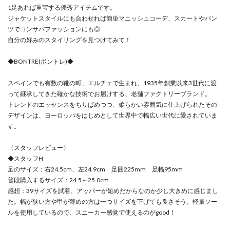
1足あれば重宝する優秀アイテムです。
ジャケットスタイルにも合わせれば簡単マニッシュコーデ、スカートやパン
ツでコンサバファッションにも◎
自分の好みのスタイリングを見つけてみて！
◆BONTRE(ボントレ)◆
スペインでも有数の靴の町、エルチェで生まれ、1935年創業以来3世代に渡
って継承してきた確かな技術でお届けする、老舗ファクトリーブランド。
トレンドのエッセンスをちりばめつつ、柔らかい雰囲気に仕上げられたその
デザインは、ヨーロッパをはじめとして世界中で幅広い世代に愛されていま
す。
〈スタッフレビュー〉
◆スタッフH
足のサイズ：右24.5cm、左24.9cm 足囲225mm 足幅95mm
普段購入するサイズ：24.5～25.0cm
感想：39サイズを試着。アッパーが短めだからなのか少し大きめに感じまし
た。幅が狭い方や甲が薄めの方は一つサイズを下げても良さそう。軽量ソー
ルを使用しているので、スニーカー感覚で使えるのがgood！