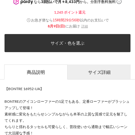
なら
3回払いで月々8,433円
から。分割手数料無料
1,265
ポイント還元
お急ぎ便なら
以内
のお支払いで
15時間29分56秒
8月9日(日)
にお届け
詳細
サイズ・色を選ぶ
商品説明
サイズ詳細
【BONTRE 16952-UA】
BONTREのアイコンローファーの1足でもある、定番ローファーがブラッシュ
アップして登場！
素材感に変化をもたらせシンプルながらも本革の上質な質感で足元を魅了し
てくれます。
ちらりと揺れるタッセルも可愛らしく、普段使いから通勤まで幅広いシーン
で大活躍な予感！