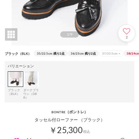
1
/
9
2
ブラック（BLK）
35/22.5cm
残り2点
36/23cm
残り2点
37/23.5cm
×
38/24c
バリエーション
ブラック
ダークブラ
（BLK）
ウン（DB
R）
（ボントレ）
BONTRE
タッセル付ローファー （ブラック）
￥25,300
税込