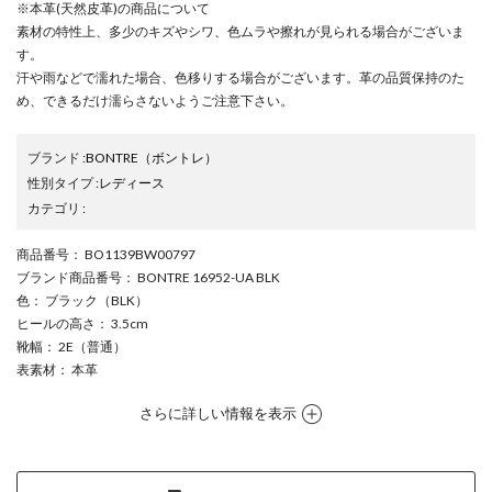
※本革(天然皮革)の商品について
素材の特性上、多少のキズやシワ、色ムラや擦れが見られる場合がございま
す。
汗や雨などで濡れた場合、色移りする場合がございます。革の品質保持のた
め、できるだけ濡らさないようご注意下さい。
ブランド
:
BONTRE
（ボントレ）
性別タイプ
:
レディース
カテゴリ
:
商品番号
： BO1139BW00797
ブランド商品番号
： BONTRE 16952-UA BLK
色
： ブラック（BLK）
ヒールの高さ
： 3.5cm
靴幅
： 2E（普通）
表素材
： 本革
さらに詳しい情報を表示