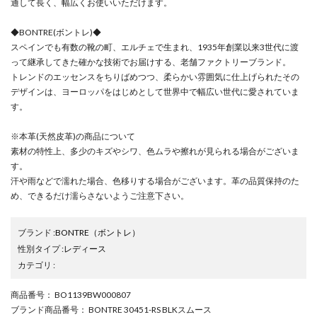
通して長く、幅広くお使いいただけます。
◆BONTRE(ボントレ)◆
スペインでも有数の靴の町、エルチェで生まれ、1935年創業以来3世代に渡
って継承してきた確かな技術でお届けする、老舗ファクトリーブランド。
トレンドのエッセンスをちりばめつつ、柔らかい雰囲気に仕上げられたその
デザインは、ヨーロッパをはじめとして世界中で幅広い世代に愛されていま
す。
※本革(天然皮革)の商品について
素材の特性上、多少のキズやシワ、色ムラや擦れが見られる場合がございま
す。
汗や雨などで濡れた場合、色移りする場合がございます。革の品質保持のた
め、できるだけ濡らさないようご注意下さい。
ブランド
:
BONTRE
（ボントレ）
性別タイプ
:
レディース
カテゴリ
:
商品番号
： BO1139BW000807
ブランド商品番号
： BONTRE 30451-RS BLKスムース