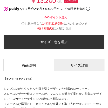
￥13,200
50%OFF
税込
なら
3回払いで月々4,400円
から。分割手数料無料
660
ポイント還元
お急ぎ便なら
以内
のお支払いで
14時間21分55秒
8月11日(火)
にお届け
詳細
サイズ・色を選ぶ
商品説明
サイズ詳細
【BONTRE 30451-RS】
シンプルながらタッセルが目を引くデザインが特徴のローファー。
スムースレザーや程よいヒールが、マニッシュ過ぎず柔らかい印象のデザイ
ンで、スカートや女性らしい服装にも馴染みます。
フォーマルな場面にも、カジュアルな服装にも取り入れやすいので、一年を