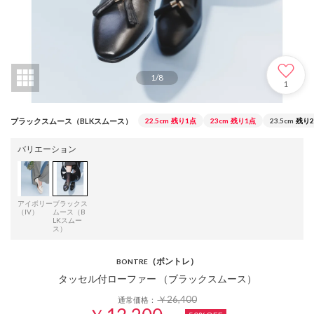
1
/
8
1
ブラックスムース（BLKスムース）
22.5cm
残り1点
23cm
残り1点
23.5cm
残り
バリエーション
アイボリー
ブラックス
（IV）
ムース（B
LKスムー
ス）
（ボントレ）
BONTRE
タッセル付ローファー （ブラックスムース）
￥26,400
通常価格：