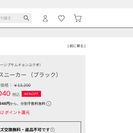
[ 前に戻る ]
ーシプサムチョンユクオ）
スニーカー （ブラック）
常価格：
￥13,200
040
46%OFF
税込
346円
から。分割手数料無料
52
ポイント還元
ズ交換無料・返品不可
です