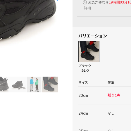
お急ぎ便なら
19時間03分1
詳細
バリエーション
ブラック
（BLK）
サイズ
在庫
23cm
残り1点
24cm
なし
25cm
なし