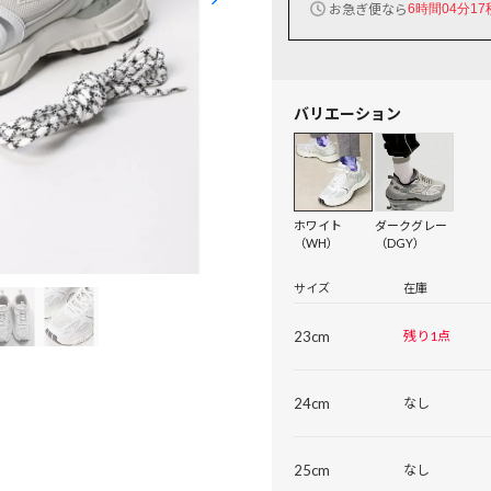
お急ぎ便なら
6時間04分16
バリエーション
ホワイト
ダークグレー
（WH）
（DGY）
サイズ
在庫
23cm
残り1点
24cm
なし
25cm
なし