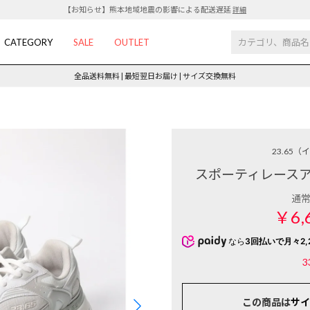
【お知らせ】熊本地域地震の影響による配送遅延
詳細
CATEGORY
SALE
OUTLET
全品送料無料 | 最短翌日お届け | サイズ交換無料
23.65
（イ
スポーティレースア
通
￥6,
なら
3回払いで月々2,
3
この商品は
サイ