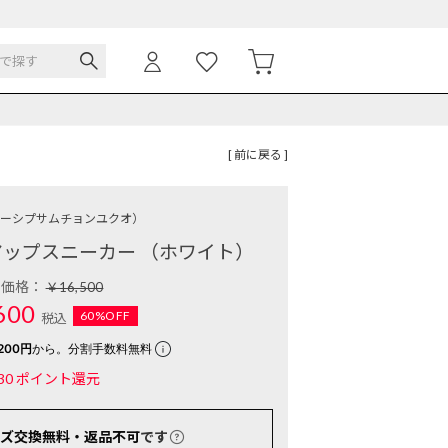
[ 前に戻る ]
ーシプサムチョンユクオ）
ップスニーカー （ホワイト）
常価格：
￥16,500
600
60%OFF
税込
200円
から。分割手数料無料
30
ポイント還元
ズ交換無料・返品不可
です