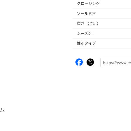
クロージング
ソール素材
重さ
（片足）
シーズン
性別タイプ
ム