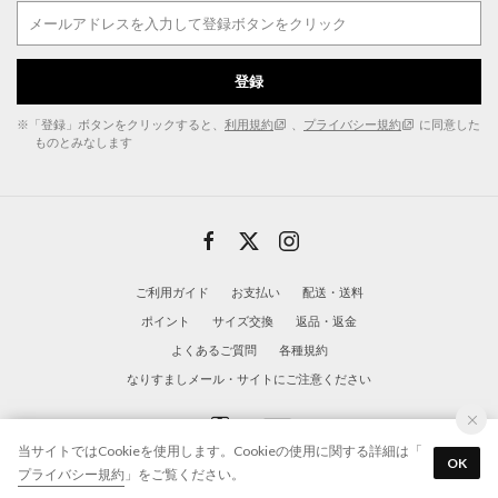
登録
※「登録」ボタンをクリックすると、
利用規約
、
プライバシー規約
に同意した
ものとみなします
ご利用ガイド
お支払い
配送・送料
ポイント
サイズ交換
返品・返金
よくあるご質問
各種規約
なりすましメール・サイトにご注意ください
当サイトではCookieを使用します。Cookieの使用に関する詳細は「
OK
プライバシー規約
」をご覧ください。
© Danyu Co.,Ltd. All Rights Reserved