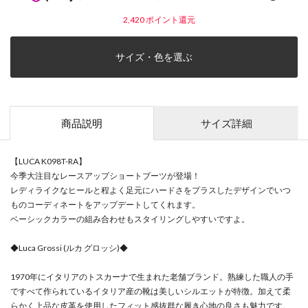
2,420
ポイント還元
サイズ・色を選ぶ
商品説明
サイズ詳細
【LUCA K098T-RA】
今季大注目なレースアップショートブーツが登場！
レディライクなヒールと程よく足元にハードさをプラスしたデザインでいつ
ものコーディネートをアップデートしてくれます。
ベーシックカラーの組み合わせもスタイリングしやすいですよ。
◆Luca Grossi (ルカ グロッシ)◆
1970年にイタリアのトスカーナで生まれた老舗ブランド。熟練した職人の手
ですべて作られているイタリア産の靴は美しいシルエットが特徴。加えて柔
らかく上品な皮革を使用したフィット感抜群な履き心地の良さも魅力です。