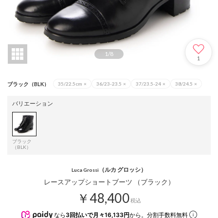
1
/
8
1
ブラック（BLK）
35/22.5cm
×
36/23-23.5
×
37/23.5-24
×
38/24.5
×
バリエーション
ブラック
（BLK）
（ルカ グロッシ）
Luca Grossi
レースアップショートブーツ （ブラック）
￥48,400
税込
なら
3回払いで月々16,133円
から。分割手数料無料