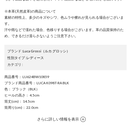
※本革(天然皮革)の商品について
素材の特性上、多少のキズやシワ、色ムラや擦れが見られる場合がございま
す。
汗や雨などで濡れた場合、色移りする場合がございます。革の品質保持のた
め、できるだけ濡らさないようご注意下さい。
ブランド
:
Luca Grossi
（ルカ グロッシ）
性別タイプ
:
レディース
カテゴリ
:
商品番号
： LU624BW10859
ブランド商品番号
： LUCA K098T-RA BLK
色
： ブラック（BLK）
ヒールの高さ
： 4.5cm
筒丈(cm)
： 14.5cm
筒周り(cm)
： 22.0cm
さらに詳しい情報を表示